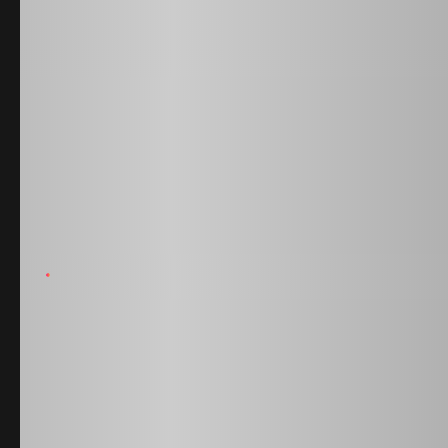
Рейтинг
агентов
Показать все
Лидер месяца
5
1
Сауле Каримова
Мастер продаж 2-комн.
5