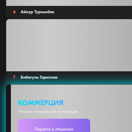
6
Айнур Турсынбек
Лидер года
5
7
Бибигуль Гарипова
КОММЕРЦИЯ
Лучшие локации для коммерции
Перейти к объектам