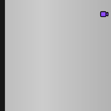
ЖК ATHLETIC CITY БЛОК Е
75 000 000 ₸
2
г. Астана, Нура район, ул. пр. Улы Дала 29/1 · 3 комнатная · 70.8 м
Показать телефон
1