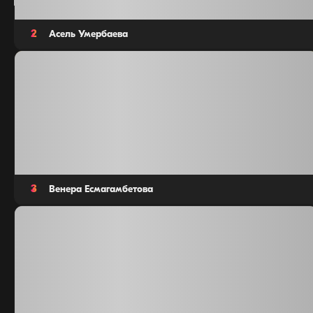
2
Асель Умербаева
3
Венера Есмагамбетова
5