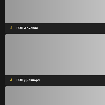
2
РОП Алматай
Агентов: 14
3
РОП Дилянора
Агентов: 13