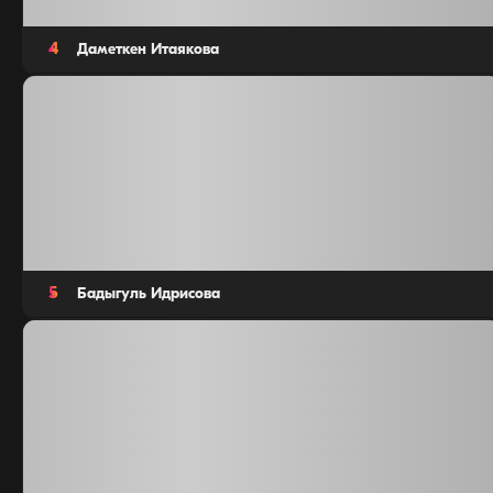
4
Даметкен Итаякова
Мастер продаж домов
5
5
Бадыгуль Идрисова
Мастер продаж 3 –комн.
5