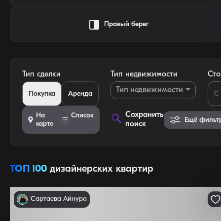
Правый берег
Тип сделки
Тип недвижимости
Сто
Тип недвижимости
Покупка
Аренда
Сохранить
На
Список
Ещё фильт
карте
поиск
ТОП 100
дизайнерских квартир
Сартаева Айнура